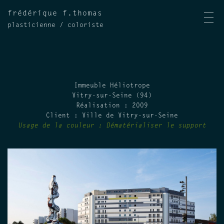
frédérique f.thomas
|||
plasticienne / coloriste
Immeuble Héliotrope
Vitry-sur-Seine (94)
Réalisation : 2009
Client : Ville de Vitry-sur-Seine
Usage de la couleur :
Dématérialiser le support