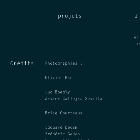
projets
à
et
i
Crédits
Photographies :
Olivier Bac
Luc Boegly
Javier Callejas Sevilla
Briag Courteaux
Edouard Decam
Frédéric Gadan