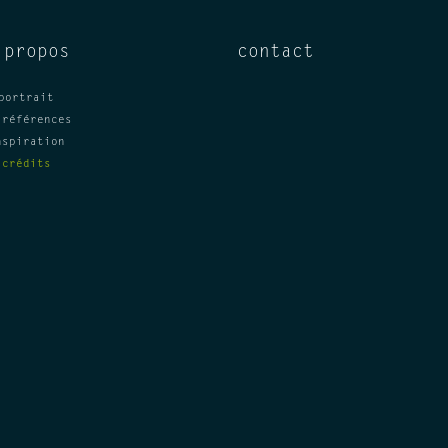
 propos
contact
portrait
 références
nspiration
crédits