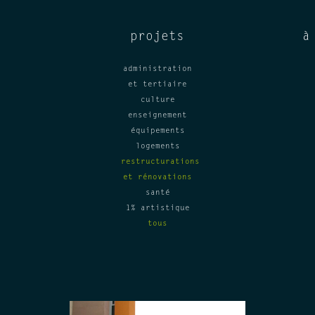
projets
à
administration
et tertiaire
culture
enseignement
équipements
logements
restructurations
et rénovations
santé
1% artistique
tous