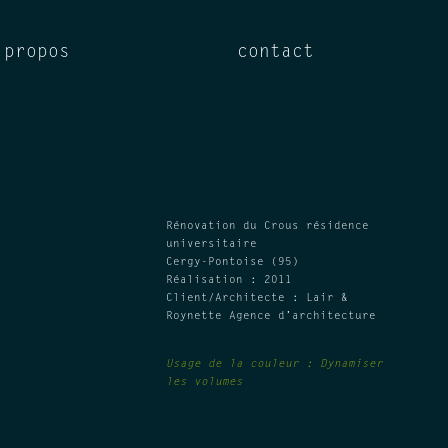
 propos
contact
Rénovation du Crous résidence
universitaire
Cergy-Pontoise (95)
Réalisation : 2011
Client/Architecte : Lair &
Roynette Agence d’architecture
Usage de la couleur :
Dynamiser
les volumes