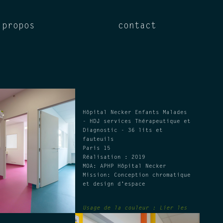
 propos
contact
Hôpital Necker Enfants Malades
- HDJ services Thérapeutique et
Diagnostic - 36 lits et
fauteuils
Paris 15
Réalisation : 2019
MOA: APHP Hôpital Necker
Mission: Conception chromatique
et design d'espace
Usage de la couleur :
Lier les
chambres aux circulations