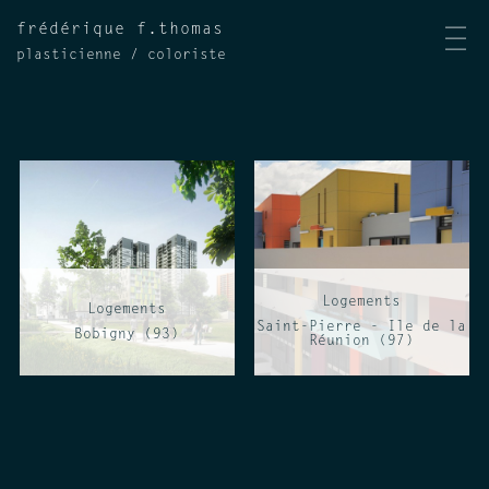
frédérique f.thomas
|||
plasticienne / coloriste
Logements
Logements
Saint-Pierre - Ile de la
Bobigny (93)
Réunion (97)